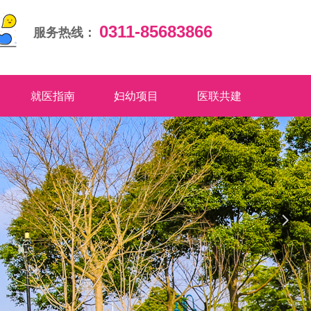
0311-85683866
服务热线：
就医指南
妇幼项目
医联共建
넲